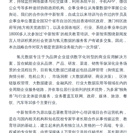
术，持续监控网络媒体与社交媒体，利用系统平台、手机APP、微信
公众号等多种途径协助政府机构、企事业单位从海量数据中掌握公众
舆论。我们的合作伙伴中新智库，自成立以来培训与合作过的学员及
企事业单位覆盖全国32个省市自治区(包括香港特区政府、澳门特区政
府等)地方相关党政部门，以及全国各地区、行业、系统企事业单位的
18000多人次参加过‘中新智库’的相关教育培训。中新智库围绕新闻发
言人培训积累的社会资源与氢元数据的服务客户有诸多交集。因此，
本次战略合作对双方都是资源和业务能力的一次升级”。
氢元数据专注于为品牌企业提供数字化转型的商业应用解决方
案，旨在赋能企业从品牌、产品、研发、渠道、销售等纵深化业务场
景的全流程拉升。目前氢元数据已搭建起包括品牌管理（舆情监测、
舆情分析、危机公关）、市场洞察（大数据调研、商业决策）、区块
链版权管理、大数据建设、金融风控、行业大数据应用等领域在内的
全周期企业服务链路，并依靠位居行业前列的技术优势，为多家“独角
兽”与行业龙体提供服务，业务覆盖互联网、政府、媒体、旅游、餐
饮、汽车等10多个主要行业。
中新智库作为原出版总署教育培训中心培训项目合作运营机构，
是在与国内相关机构和知名院校专家学者长期合作从事传媒运营、教
育培训的基础上，建立起来的具有独立法人资格的一个高端、专业、
权威的专业智库，由资深媒体人万里创立并担任秘书长。其长期进行