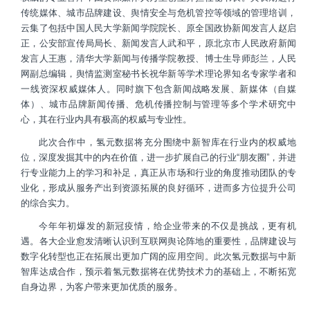
传统媒体、城市品牌建设、舆情安全与危机管控等领域的管理培训，
云集了包括中国人民大学新闻学院院长、原全国政协新闻发言人赵启
正，公安部宣传局局长、新闻发言人武和平，原北京市人民政府新闻
发言人王惠，清华大学新闻与传播学院教授、博士生导师彭兰，人民
网副总编辑，舆情监测室秘书长祝华新等学术理论界知名专家学者和
一线资深权威媒体人。同时旗下包含新闻战略发展、新媒体（自媒
体）、城市品牌新闻传播、危机传播控制与管理等多个学术研究中
心，其在行业内具有极高的权威与专业性。
此次合作中，氢元数据将充分围绕中新智库在行业内的权威地
位，深度发掘其中的内在价值，进一步扩展自己的行业“朋友圈”，并进
行专业能力上的学习和补足，真正从市场和行业的角度推动团队的专
业化，形成从服务产出到资源拓展的良好循环，进而多方位提升公司
的综合实力。
今年年初爆发的新冠疫情，给企业带来的不仅是挑战，更有机
遇。各大企业愈发清晰认识到互联网舆论阵地的重要性，品牌建设与
数字化转型也正在拓展出更加广阔的应用空间。此次氢元数据与中新
智库达成合作，预示着氢元数据将在优势技术力的基础上，不断拓宽
自身边界，为客户带来更加优质的服务。