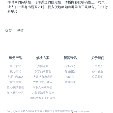
播时间的持续性、传播渠道的固定性、传播内容的明确性上下功夫，
让人们一旦有出游要求时，很方便地就知道哪里有正规服务、知道怎
样维权。
标签： 舆情
氢元产品
解决方案
新闻资讯
关于我们
氢元·雷达
舆情监测
行业动态
公司简介
氢元·奇点
数字品牌管理
分析报告
公司资质
氢元·泛SEO
大数据市场调研
知识库
联系我们
氢元·智囊
大数据中心建设
公司新闻
氢元·舆情管控
可视化分析平台
技术驱动公关
大数据治理与管控
舆情大数据平台建设
Copyright © 2017-2026 北京氢元数据信息技术有限公司 All rights reserved.