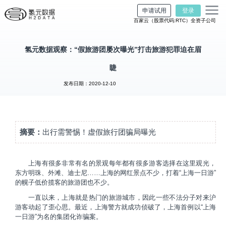
申请试用
登录
百家云（股票代码:RTC）全资子公司
氢元数据观察：“假旅游团屡次曝光”打击旅游犯罪迫在眉
睫
发布日期：2020-12-10
摘要：
出行需警惕！虚假旅行团骗局曝光
上海有很多非常有名的景观每年都有很多游客选择在这里观光，
东方明珠、外滩、迪士尼……上海的网红景点不少，打着“上海一日游”
的幌子低价揽客的旅游团也不少。
一直以来，上海就是热门的旅游城市，因此一些不法分子对来沪
游客动起了歪心思。最近，上海警方就成功侦破了，上海首例以“上海
一日游”为名的集团化诈骗案。