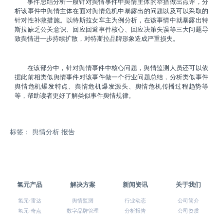
事件总结分析一般针对舆情事件中舆情主体的举措做出点评，分
析该事件中舆情主体在面对舆情危机中暴露出的问题以及可以采取的
针对性补救措施。以特斯拉女车主为例分析，在该事情中就暴露出特
斯拉缺乏公关意识、回应回避事件核心、回应决策失误等三大问题导
致舆情进一步持续扩散，对特斯拉品牌形象造成严重损失。
在该部分中，针对舆情事件中核心问题，舆情监测人员还可以依
据此前相类似舆情事件对该事件做一个行业问题总结，分析类似事件
舆情危机爆发特点、舆情危机爆发源头、舆情危机传播过程趋势等
等，帮助读者更好了解类似事件舆情规律。
标签：
舆情分析
报告
氢元产品
解决方案
新闻资讯
关于我们
氢元·雷达
舆情监测
行业动态
公司简介
氢元·奇点
数字品牌管理
分析报告
公司资质