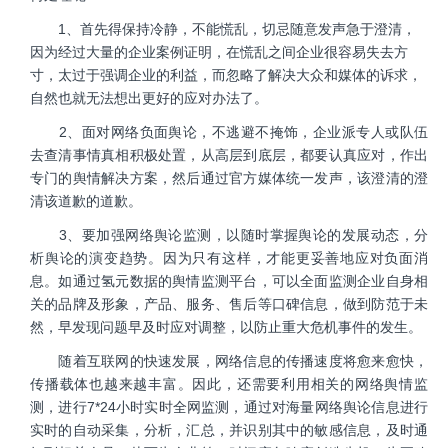
1、首先得保持冷静，不能慌乱，切忌随意发声急于澄清，
因为经过大量的企业案例证明，在慌乱之间企业很容易失去方
寸，太过于强调企业的利益，而忽略了解决大众和媒体的诉求，
自然也就无法想出更好的应对办法了。
2、面对网络负面舆论，不逃避不掩饰，企业派专人或队伍
去查清事情真相积极处置，从高层到底层，都要认真应对，作出
专门的舆情解决方案，然后通过官方媒体统一发声，该澄清的澄
清该道歉的道歉。
3、要加强网络舆论监测，以随时掌握舆论的发展动态，分
析舆论的演变趋势。因为只有这样，才能更妥善地应对负面消
息。如通过氢元数据的舆情监测平台，可以全面监测企业自身相
关的品牌及形象，产品、服务、售后等口碑信息，做到防范于未
然，早发现问题早及时应对调整，以防止重大危机事件的发生。
随着互联网的快速发展，网络信息的传播速度将愈来愈快，
传播载体也越来越丰富。因此，还需要利用相关的网络舆情监
测，进行7*24小时实时全网监测，通过对海量网络舆论信息进行
实时的自动采集，分析，汇总，并识别其中的敏感信息，及时通