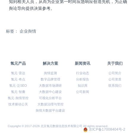
知到相关人员，从而为企业第一时间应急响应创造先机，为正确
舆论导向提供决策参考。
标签： 企业舆情
氢元产品
解决方案
新闻资讯
关于我们
氢元·雷达
舆情监测
行业动态
公司简介
氢元·奇点
数字品牌管理
分析报告
公司资质
氢元·泛SEO
大数据市场调研
知识库
联系我们
氢元·智囊
大数据中心建设
公司新闻
氢元·舆情管控
可视化分析平台
技术驱动公关
大数据治理与管控
舆情大数据平台建设
Copyright © 2017-2026 北京氢元数据信息技术有限公司 All rights reserved.
京ICP备17008404号-2